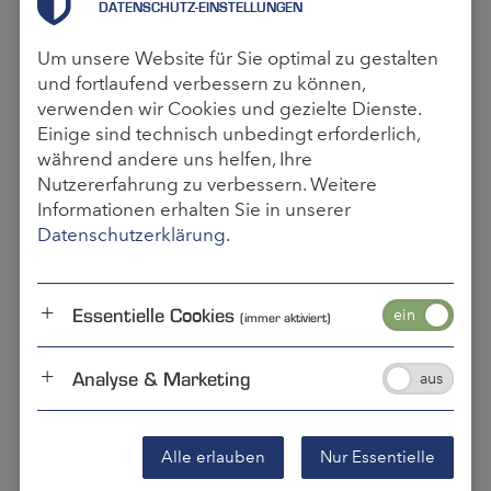
zuständige Zulassungsbehörde. Wenn die
DATENSCHUTZ-EINSTELLUNGEN
Container nicht den Anforderungen der CSC
Um unsere Website für Sie optimal zu gestalten
entsprechen, wird dem Eigentümer die
und fortlaufend verbessern zu können,
Zulassung entzogen.
verwenden wir Cookies und gezielte Dienste.
Einige sind technisch unbedingt erforderlich,
CONTAINER SAFTEY CONVENTION:
während andere uns helfen, Ihre
Nutzererfahrung zu verbessern. Weitere
RICHTLINIEN FÜR
Informationen erhalten Sie in unserer
CONTAINERPLAKETTEN
Datenschutzerklärung
.
Laut den CSC-Bestimmungen muss sich an
jedem Container eine permanente und gut
Essentielle Cookies
sichtbare Sicherheitsplakette befinden, die
(immer aktiviert)
sogenannte CSC-Plakette. Die CSC-Plakette
muss folgende Informationen in englischer
Analyse & Marketing
oder französischer Sprache enthalten:
- Angabe „CSC Safety Approval“ in einer
Buchstabengröße von mindestens 8
Alle erlauben
Nur Essentielle
Millimetern.