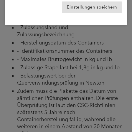
- Alle weiteren Informationen sind in
Einstellungen speichern
mindestens 5 Millimetern großen
Buchstaben aufgeführt
- Zulassungsland und
Zulassungsbezeichnung
- Herstellungsdatum des Containers
- Identifikationsnummer des Containers
- Maximales Bruttogewicht in kg und lb
- Zulässige Stapellast bei 1,8g in kg und lb
- Belastungswert bei der
Querverwindungsprüfung in Newton
Zudem muss die Plakette das Datum von
sämtlichen Prüfungen enthalten. Die erste
Überprüfung ist laut den CSC-Richtlinien
spätestens 5 Jahre nach
Containerherstellung fällig, während alle
weiteren in einem Abstand von 30 Monaten