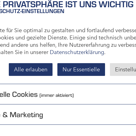
E PRIVATSPHÄRE IST UNS WICHTIG
SCHUTZ-EINSTELLUNGEN
 für Sie optimal zu gestalten und fortlaufend verbess
okies und gezielte Dienste. Einige sind technisch unb
rend andere uns helfen, Ihre Nutzererfahrung zu verbes
alten Sie in unserer
Datenschutzerklärung
.
 Organisationstalent, Geschick für kniffelige
er Beweis stellen. Denn Langeweile kommt in der
Alle erlauben
Nur Essentielle
Einstell
der andere und ein Projekt spannender als das
rt und Logistik. Werde Teil der Samedaylogistics.
elle Cookies
(immer aktiviert)
e & Marketing
NANGEBOTE