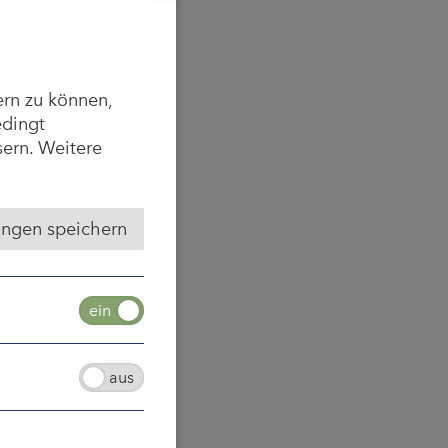
ern zu können,
edingt
sern. Weitere
ungen speichern