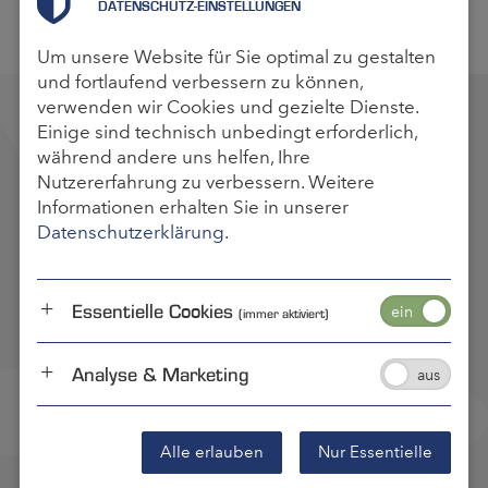
DATENSCHUTZ-EINSTELLUNGEN
Sicherheitsstandards.
Um unsere Website für Sie optimal zu gestalten
und fortlaufend verbessern zu können,
verwenden wir Cookies und gezielte Dienste.
LOGISTISCHER NOTFALL?
Einige sind technisch unbedingt erforderlich,
Wir haben die Lösung 24/7. Nur für
während andere uns helfen, Ihre
Geschäftskunden.
Nutzererfahrung zu verbessern. Weitere
Informationen erhalten Sie in unserer
Datenschutzerklärung
.
Schreiben Sie uns eine Email
helpnow@samedaylogistics.us
Essentielle Cookies
(immer aktiviert)
Deutschland
Österreich
Rumänien
Tschechien
USA
Italien
Mexiko
Analyse & Marketing
Woanders? Wählen Sie Ihr nächstliegendes Büro
Alle erlauben
Nur Essentielle