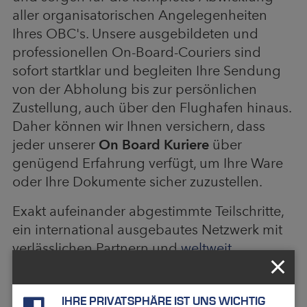
aller organisatorischen Angelegenheiten
Ihres OBC's. Unsere ausgebildeten und
professionellen On-Board-Couriers sind
sofort startklar und begleiten Ihre Sendung
von der Abholung bis zur persönlichen
Zustellung, auch über den Flughafen hinaus.
Daher können wir Ihnen versichern, dass
jeder unserer
On Board Kuriere
über
genügend Erfahrung verfügt, um Ihre Ware
oder Ihre Dokumente sicher zuzustellen.
Exakt aufeinander abgestimmte Teilschritte,
ein international ausgebautes Netzwerk mit
verlässlichen Partnern und
weltweit
positionierte Onboard Kuriere
ermöglichen
uns extrem kurze Handlingzeiten sowie
IHRE PRIVATSPHÄRE IST UNS WICHTIG
hervorragende Qualitäts- und