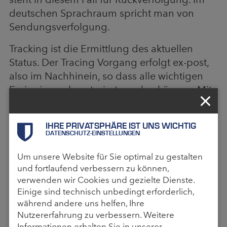
deutschen Sprachraum spricht man von
Sendungsverfolgung.
Tracking ist die Ermittlung des aktuellen
Status. Der Tracing Vorgang erfolgt ex-post,
also im Nachhinein, so dass alle wichtigen
Ereignisse rekonstruiert werden können. Mit
der Sendungsverfolgung lässt sich der
Verlauf einer Zustellung überwachen und bei
IHRE PRIVATSPHÄRE IST UNS WICHTIG
nichtgekommenen Sendungen
DATENSCHUTZ-EINSTELLUNGEN
rekonstruieren. So kann langfristig eine
Um unsere Website für Sie optimal zu gestalten
Verbesserung möglich werden.
und fortlaufend verbessern zu können,
Der Begriff Tracking und Tracing wird so
verwenden wir Cookies und gezielte Dienste.
Einige sind technisch unbedingt erforderlich,
auch im deutschen verwendet, da es sich
während andere uns helfen, Ihre
nicht nur auf Warenlieferungen bezieht,
Nutzererfahrung zu verbessern. Weitere
sondern auch den Weg von Rohstoffen oder
Informationen erhalten Sie in unserer