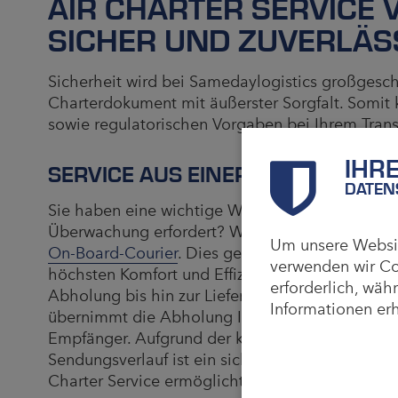
AIR CHARTER SERVICE 
SICHER UND ZUVERLÄS
Sicherheit wird bei Samedaylogistics großgesch
Charterdokument mit äußerster Sorgfalt. Somit k
sowie regulatorischen Vorgaben bei Ihrem Trans
IHR
SERVICE AUS EINER HAND
DATEN
Sie haben eine wichtige Ware, die schnellstmögl
Überwachung erfordert? Wir bieten unseren Air
Um unsere Website
On-Board-Courier
. Dies gewährleistet nicht nu
verwenden wir Co
höchsten Komfort und Effizienz. Mit dieser maß
erforderlich, wäh
Abholung bis hin zur Lieferung durch einen per
Informationen erh
übernimmt die Abholung Ihrer Ware beim Absen
Empfänger. Aufgrund der kontinuierlichen Über
Sendungsverlauf ist ein sicherer Transport garant
Charter Service ermöglicht die schnellstmöglic