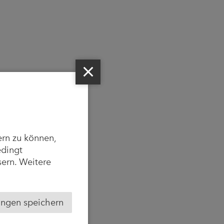
ern zu können,
edingt
sern. Weitere
ungen speichern