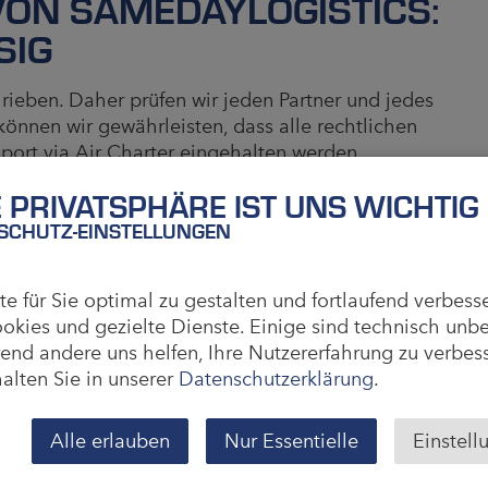
VON SAMEDAYLOGISTICS:
SIG
rieben. Daher prüfen wir jeden Partner und jedes
önnen wir gewährleisten, dass alle rechtlichen
port via Air Charter eingehalten werden.
E PRIVATSPHÄRE IST UNS WICHTIG
SCHUTZ-EINSTELLUNGEN
ich versendet werden soll und eine kontinuierliche
 Charter Service auch in Kombination mit einem
 für Sie optimal zu gestalten und fortlaufend verbess
r ein Höchstmaß an Sicherheit, sondern auch
okies und gezielte Dienste. Einige sind technisch unb
geschneiderten Lösung erfolgt der Transport von der
rend andere uns helfen, Ihre Nutzererfahrung zu verbes
sönlichen On-Board-Courier. Samedaylogistics
alten Sie in unserer
Datenschutzerklärung
.
der und die professionelle Lieferung beim
wachung sowie Statusmitteilungen über den
Alle erlauben
Nur Essentielle
Einstell
iert. Egal, ob national oder international, unser Air
he Lieferung Ihrer Ware zum gewünschten Zielort.