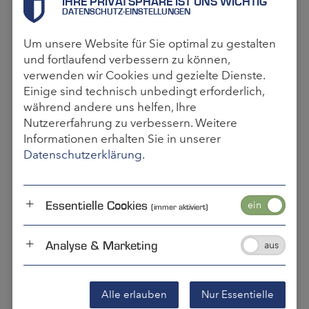
IHRE PRIVATSPHÄRE IST UNS WICHTIG
DATENSCHUTZ-EINSTELLUNGEN
Tripolis, Libyen
Douala, Kamerun
Um unsere Website für Sie optimal zu gestalten
Bamako, Mali
und fortlaufend verbessern zu können,
Monrovia, Liberia
verwenden wir Cookies und gezielte Dienste.
Kampala, Uganda
Einige sind technisch unbedingt erforderlich,
während andere uns helfen, Ihre
Antananarivo, Madagaskar
Nutzererfahrung zu verbessern. Weitere
Rabat, Marokko
Informationen erhalten Sie in unserer
Oshogbo, Nigeria
Datenschutzerklärung
.
Kaduna, Nigeria
Kumasi, Ghana
Essentielle Cookies
Port Harcourt, Nigeria
(immer aktiviert)
Lubumbashi, Republik Kongo
Analyse & Marketing
N’Djamena, Tschad
Kisangani, Republik Kongo
Port Elizabeth, Südafrika
Alle erlauben
Nur Essentielle
Mbuji-Mayi, Republik Kongo