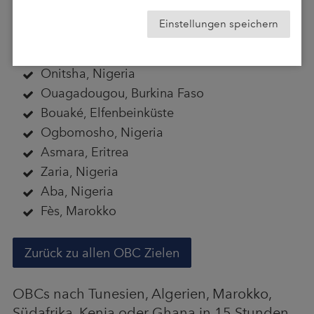
Maiduguri, Nigeria
Einstellungen speichern
Benin-Stadt, Nigeria
Banghazi, Libyen
Onitsha, Nigeria
Ouagadougou, Burkina Faso
Bouaké, Elfenbeinküste
Ogbomosho, Nigeria
Asmara, Eritrea
Zaria, Nigeria
Aba, Nigeria
Fès, Marokko
Zurück zu allen OBC Zielen
OBCs nach Tunesien, Algerien, Marokko,
Südafrika, Kenia oder Ghana in 15 Stunden