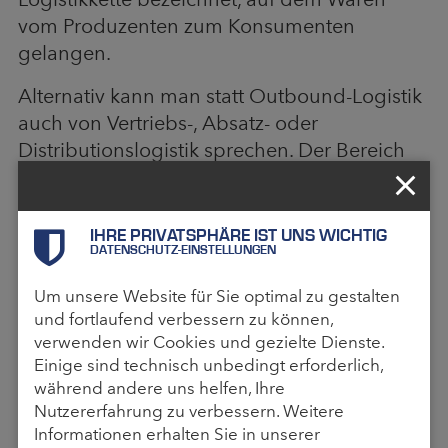
vom Produzenten zum Konsumenten
gelangen.
Alternativ kann man statt Outbound-Logistik
auch von Vertriebs-, Absatz- oder
Distributionslogistik sprechen. Der Bereich
kann in drei Sparten aufgeteilt werden:
Zunächst die Absatzwege bzw. das
IHRE PRIVATSPHÄRE IST UNS WICHTIG
Vertriebssystem, also auf welchem Weg dem
DATENSCHUTZ-EINSTELLUNGEN
Kunden ein Produkt angeboten wird. Dann
Um unsere Website für Sie optimal zu gestalten
die akquisitorische Distribution, was die
und fortlaufend verbessern zu können,
Verkaufsorgane zur Kundenaquise umfasst
verwenden wir Cookies und gezielte Dienste.
und als letztes die logistische Distribution,
Einige sind technisch unbedingt erforderlich,
die beschreibt, wie die Güter pünktlich zum
während andere uns helfen, Ihre
Verkaufsort oder sogar zum Endkunden
Nutzererfahrung zu verbessern. Weitere
gelangen. Dies umfasst die Bereitstellung
Informationen erhalten Sie in unserer