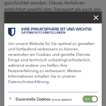
geschichtet werden. Dieses Verfahren
erleichtert sowohl den Transport als auch die
Lagerung der Transportgüter. Somit
bezeichnet der Begriff Efficient Unit Loads
eine effizientere Handhabung und
IHRE PRIVATSPHÄRE IST UNS WICHTIG
DATENSCHUTZ-EINSTELLUNGEN
Umsetzung von einzelnen Gütern zu
logistischen Einheiten, die während der
Um unsere Website für Sie optimal zu gestalten
gesamten Transportkette bestehen bleiben.
und fortlaufend verbessern zu können,
Dies erfolgt unter anderem durch
verwenden wir Cookies und gezielte Dienste.
standardisierte Größen der
Einige sind technisch unbedingt erforderlich,
während andere uns helfen, Ihre
Transportverpackungen oder einheitliche
Nutzererfahrung zu verbessern. Weitere
Kennzeichnung der Ladeeinheiten mit
Informationen erhalten Sie in unserer
Barcodes. Ein typisches Beispiel für die
Datenschutzerklärung
.
erfolgreiche Realisierung ist die Europalette.
In Deutschland sorgt die GS1 Germany für
die Standardisierung der Größen von
Essentielle Cookies
(immer aktiviert)
Transportverpackungen.