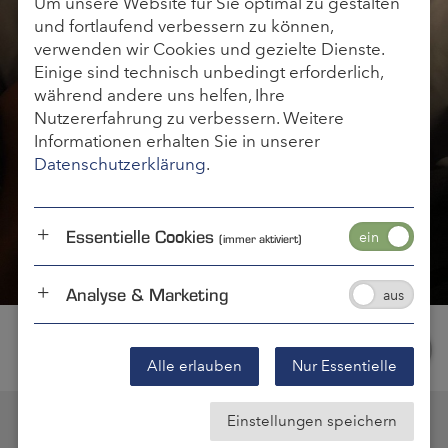
Um unsere Website für Sie optimal zu gestalten
und fortlaufend verbessern zu können,
verwenden wir Cookies und gezielte Dienste.
Einige sind technisch unbedingt erforderlich,
während andere uns helfen, Ihre
Nutzererfahrung zu verbessern. Weitere
Informationen erhalten Sie in unserer
Datenschutzerklärung
.
Essentielle Cookies
(immer aktiviert)
Analyse & Marketing
Alle erlauben
Nur Essentielle
Einstellungen speichern
Kontakt
Impressum
Datenschutz
OBC Ziele