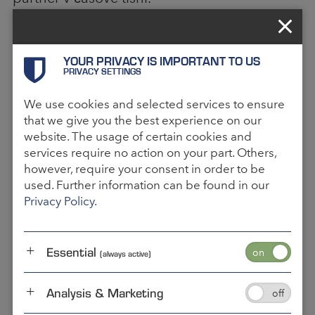
YOUR PRIVACY IS IMPORTANT TO US
PRIVACY SETTINGS
We use cookies and selected services to ensure
that we give you the best experience on our
website. The usage of certain cookies and
services require no action on your part. Others,
however, require your consent in order to be
used. Further information can be found in our
Privacy Policy
.
SAMEDAYLOGISTICS V SAT.1 -
Essential
PRÁCE JAKO PALUBNÍ KURÝR -
(always active)
PART 1
Analysis & Marketing
Samedaylogistics-OBC Yannick hovoří o