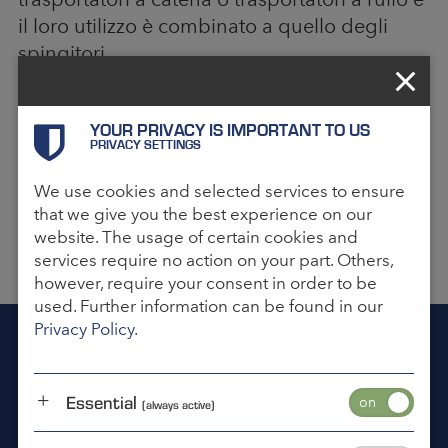
il loro utilizzo è combinato a quello degli
spingitori.
Ciò permette alla merce di essere suddivisa e
assegnata in qualsiasi momento. Lo
YOUR PRIVACY IS IMPORTANT TO US
PRIVACY SETTINGS
svantaggio è una performance più scarsa se
confrontata in modo diretto alla tecnologia
We use cookies and selected services to ensure
dello smistatore, dato che è necessaria una
that we give you the best experience on our
spesa maggiore e i container utilizzati per il
website. The usage of certain cookies and
trasporto devono essere restituiti ogni volta.
services require no action on your part. Others,
however, require your consent in order to be
used. Further information can be found in our
Privacy Policy
.
SAREMO LIETI DI AIUTARTI
Siamo lì per voi 24 ore al giorno, 7 giorni alla
settimana, 365 giorni all'anno.
Essential
(always active)