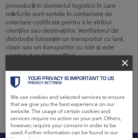
procedură în domeniul logisticii în care
mărfurile sunt sortate în containere de
colectare codificate pentru a le atribui
clienților sau destinațiilor. Ventilatorul de
distribuție folosește un transportor cu lanț
clasic sau un transportor cu role și este
combinat cu împingători.
Aceasta permite sortarea și atribuirea
mărfurilor în orice moment. Dezavantajul
YOUR PRIVACY IS IMPORTANT TO US
PRIVACY SETTINGS
este performanța mai slabă în comparație
directă cu tehnologia de sortare, deoarece
We use cookies and selected services to ensure
sunt necesare cheltuieli mai mari, iar
that we give you the best experience on our
containerele de transport trebuie returnate
website. The usage of certain cookies and
de fiecare dată.
services require no action on your part. Others,
however, require your consent in order to be
used. Further information can be found in our