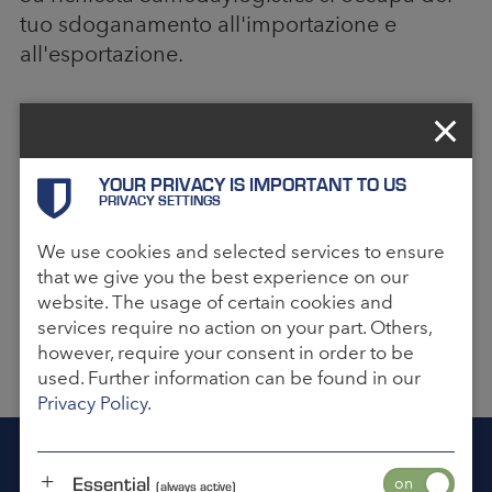
tuo sdoganamento all'importazione e
all'esportazione.
LA FLESSIBILITÀ SU MISURA PER TE
GRAZIE AL NOSTRO SERVIZIO
DOGANALE
YOUR PRIVACY IS IMPORTANT TO US
PRIVACY SETTINGS
L’outsourcing dei processi di Import-Export
aumenta la sicurezza e l'affidabilità del tuo
We use cookies and selected services to ensure
trasporto, gli errori nello sdoganamento
that we give you the best experience on our
website. The usage of certain cookies and
possono essere evitati in una fase iniziale e i
services require no action on your part. Others,
costi possono essere mantenuti bassi
however, require your consent in order to be
aumentando la flessibilità aumenta.
used. Further information can be found in our
Privacy Policy
.
SAREMO LIETI DI AIUTARTI
Essential
(always active)