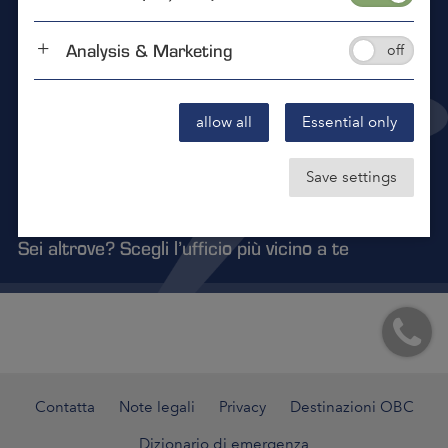
Siamo lì per voi 24 ore al giorno, 7 giorni alla
settimana, 365 giorni all'anno.
Analysis & Marketing
Contattaci tramite email
helpnow@samedaylogistics.us
allow all
Essential only
Germania
Austria
Romania
Repubblica Ceca
USA
Save settings
Italia
Messico
Sei altrove? Scegli l’ufficio più vicino a te
Contatta
Note legali
Privacy
Destinazioni OBC
Dizionario di emergenza