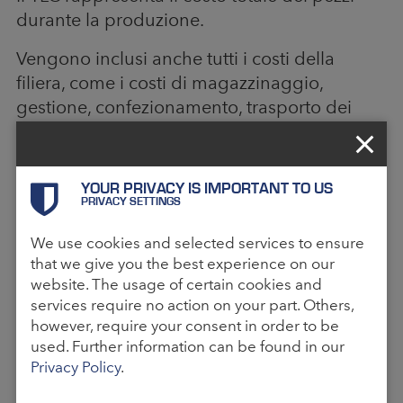
durante la produzione.
Vengono inclusi anche tutti i costi della
filiera, come i costi di magazzinaggio,
gestione, confezionamento, trasporto dei
container vuoti, dogane e altri costi
amministrativi. È importante includere tutti i
costi, dalla produzione al momento
YOUR PRIVACY IS IMPORTANT TO US
dell’utilizzo. Il TLC fornisce una buona base
PRIVACY SETTINGS
per la selezione dei fornitori ottimizzando i
We use cookies and selected services to ensure
costi e per le rotte più economiche possibili.
that we give you the best experience on our
È opportuno effettuare una analisi del TLC
website. The usage of certain cookies and
per migliorare i canali di distribuzione. In
services require no action on your part. Others,
questo modo è possibile identificare troppe
however, require your consent in order to be
used. Further information can be found in our
o troppo poche strutture di stoccaggio o
Privacy Policy
.
distanze troppo elevate.