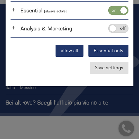
Essential
(always active)
SAREMO LIETI DI AIUTARTI
Siamo lì per voi 24 ore al giorno, 7 giorni alla
Analysis & Marketing
settimana, 365 giorni all'anno.
allow all
Essential only
Contattaci tramite email
helpnow@samedaylogistics.us
Save settings
Germania
Austria
Romania
Repubblica Ceca
USA
Italia
Messico
Sei altrove? Scegli l’ufficio più vicino a te